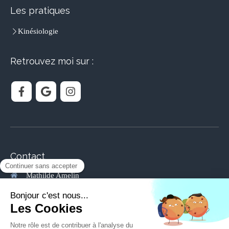
Les pratiques
Kinésiologie
Retrouvez moi sur :
Contact
Mathilde Amelin
164 avenue Pierre et Marie Curie
83160
La Valette du Var
Afficher le téléphone